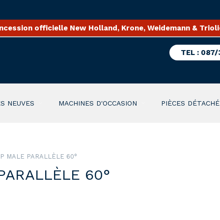
ncession officielle New Holland, Krone, Weidemann & Trioli
TEL : 087/
S NEUVES
MACHINES D'OCCASION
PIÈCES DÉTACHÉ
P MALE PARALLÈLE 60°
PARALLÈLE 60°