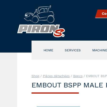
Co
HOME
SERVICES
MACHINE
Shop
/
Pièces détachées
/
Bepco
/ EMBOUT BSP
EMBOUT BSPP MALE 