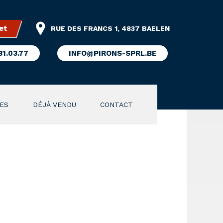
et
RUE DES FRANCS 1, 4837 BAELEN
31.03.77
INFO@PIRONS-SPRL.BE
ES
DÉJÀ VENDU
CONTACT