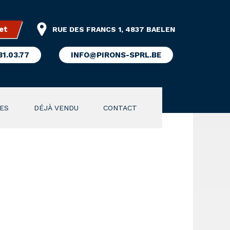
et
RUE DES FRANCS 1, 4837 BAELEN
31.03.77
INFO@PIRONS-SPRL.BE
ES
DÉJÀ VENDU
CONTACT