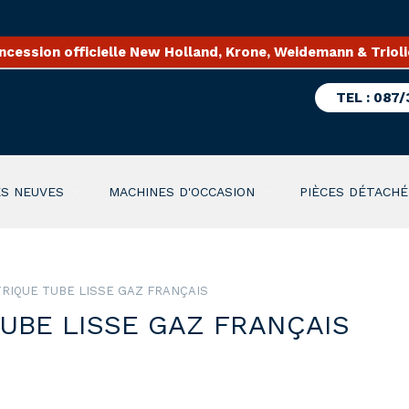
ncession officielle New Holland, Krone, Weidemann & Trioli
TEL : 087/
S NEUVES
MACHINES D'OCCASION
PIÈCES DÉTACHÉ
RIQUE TUBE LISSE GAZ FRANÇAIS
UBE LISSE GAZ FRANÇAIS