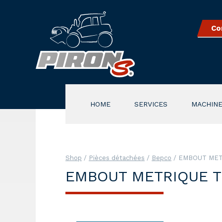
Co
HOME
SERVICES
MACHINE
Shop
/
Pièces détachées
/
Bepco
/ EMBOUT MET
EMBOUT METRIQUE T