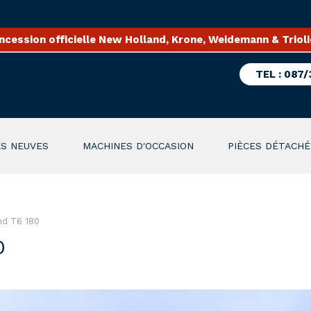
ncession officielle New Holland, Krone, Weidemann & Trioli
TEL : 087/
S NEUVES
MACHINES D'OCCASION
PIÈCES DÉTACHÉ
nd T6 180
0