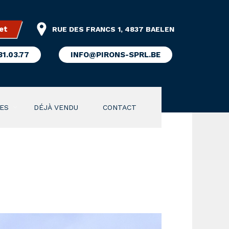
et
RUE DES FRANCS 1, 4837 BAELEN
31.03.77
INFO@PIRONS-SPRL.BE
ES
DÉJÀ VENDU
CONTACT