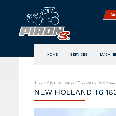
Co
HOME
SERVICES
MACHINE
Shop
/
Machines neuves
/
Tracteurs
/ New Holla
NEW HOLLAND T6 18